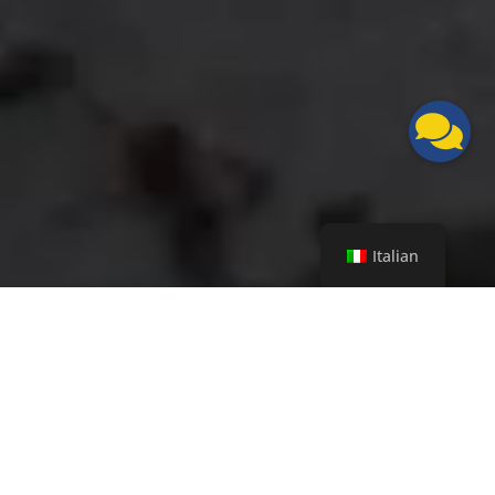
Italian
La
BM8
rende possibili due azioni in un’unica
operazione: scacchiare e sgemmare il legno
americano 3 volte più velocemente rispetto
all’operazione manuale.