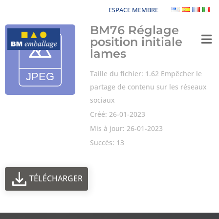
ESPACE MEMBRE
BM76 Réglage
position initiale
lames
Taille du fichier: 1.62 Empêcher le
partage de contenu sur les réseaux
sociaux
Créé: 26-01-2023
Mis à jour: 26-01-2023
Succès: 13
TÉLÉCHARGER